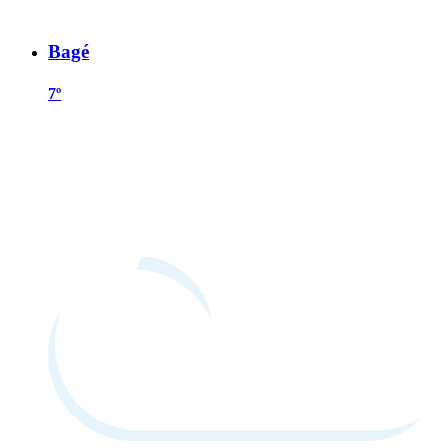
Bagé
7º