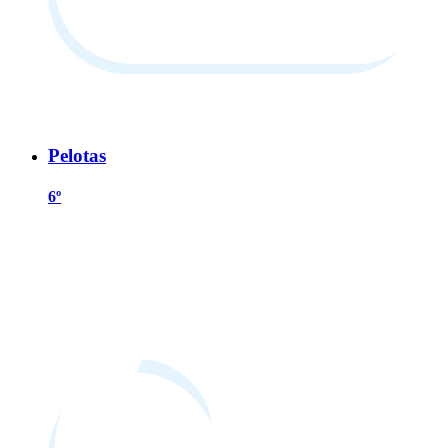
Pelotas
6º