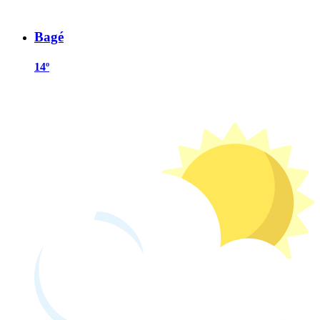
Bagé
14º