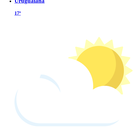
Uruguaiana
17º