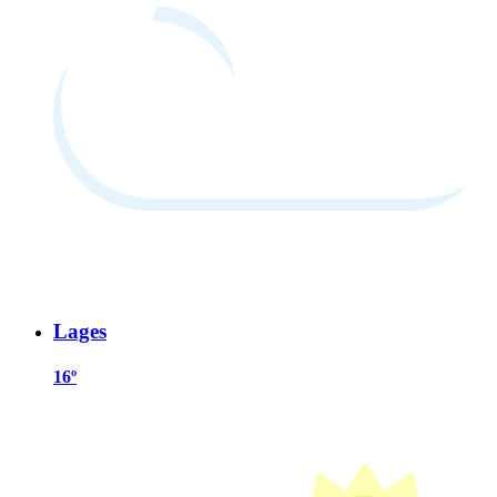
Lages
16º