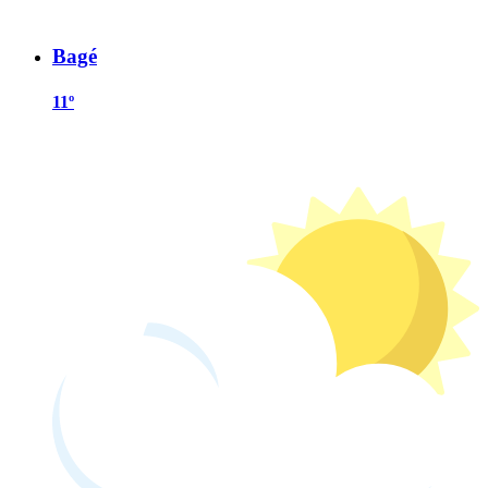
Bagé
11º