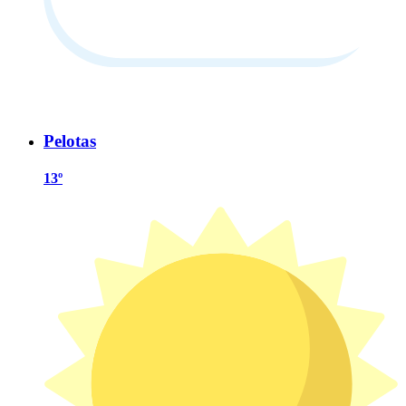
Pelotas
13º