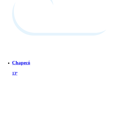
Chapecó
13º