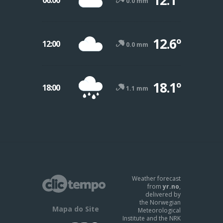
0.0 mm
12.6º
12:00
0.0 mm
18.1º
18:00
1.1 mm
Weather forecast
from
yr.no
,
delivered by
the Norwegian
Mapa do Site
Meteorological
Institute and the NRK