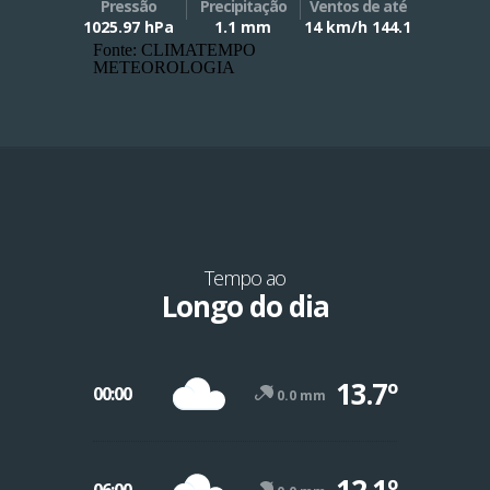
Pressão
Precipitação
Ventos de até
1025.97 hPa
1.1 mm
14 km/h 144.1
Fonte: CLIMATEMPO
METEOROLOGIA
Tempo ao
Longo do dia
13.7º
00:00
0.0 mm
12.1º
06:00