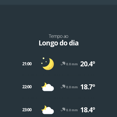
Tempo ao
Longo do dia
20.4º
21:00
0.0 mm
18.7º
22:00
0.0 mm
-12º
47º
18.4º
23:00
0.0 mm