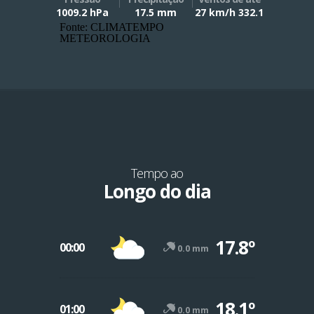
1009.2 hPa
17.5 mm
27 km/h 332.1
Fonte: CLIMATEMPO
METEOROLOGIA
Tempo ao
Longo do dia
17.8º
00:00
0.0 mm
18.1º
01:00
0.0 mm