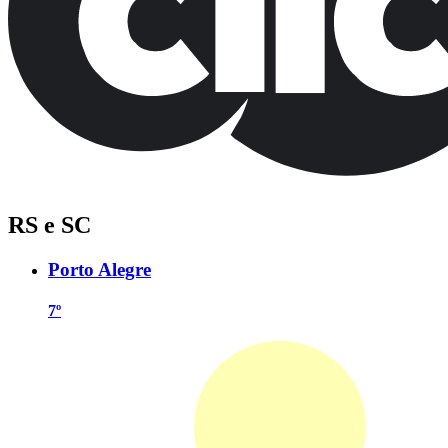
RS e SC
Porto Alegre
7º