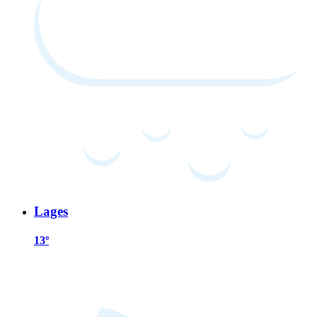
Lages
13º