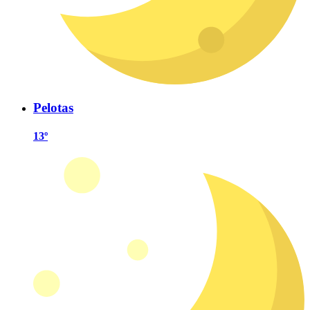
Pelotas
13º