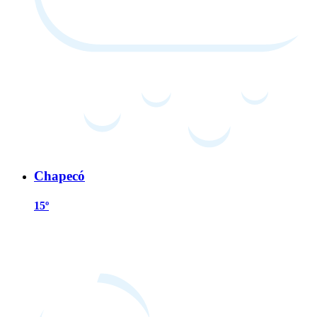
Chapecó
15º