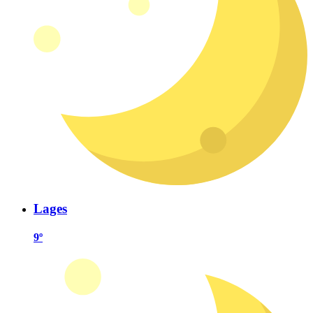
Lages
9º