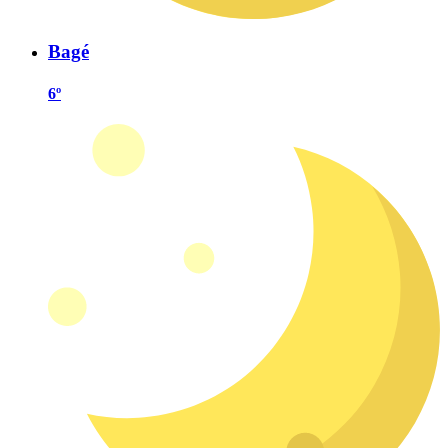
Bagé
6º