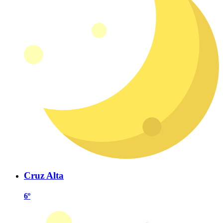
Cruz Alta
6º