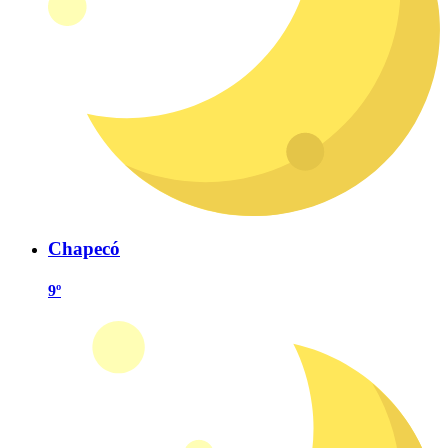
Chapecó
9º