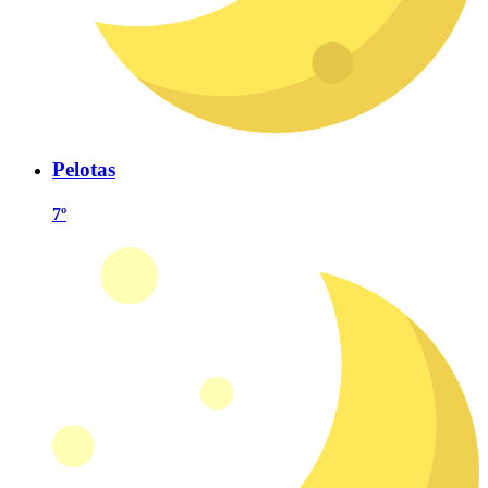
Pelotas
7º