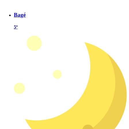
Bagé
5º