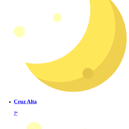
Cruz Alta
7º