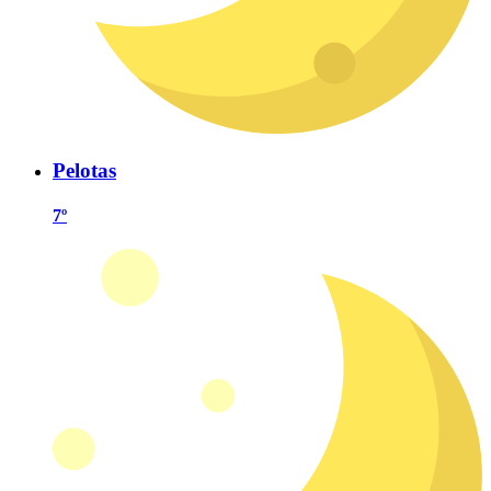
Pelotas
7º