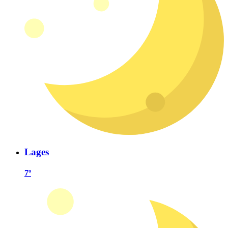
Lages
7º