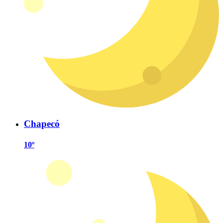
Chapecó
10º