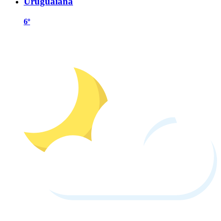
Uruguaiana
6º