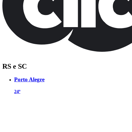
RS e SC
Porto Alegre
24º