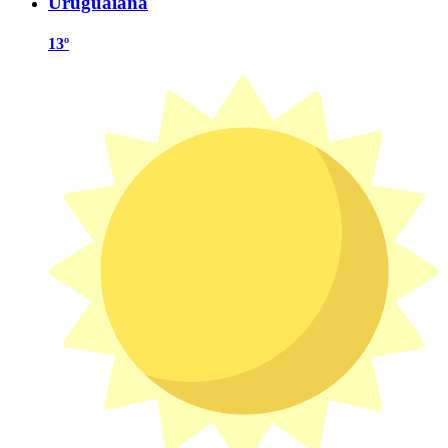
Uruguaiana
13º