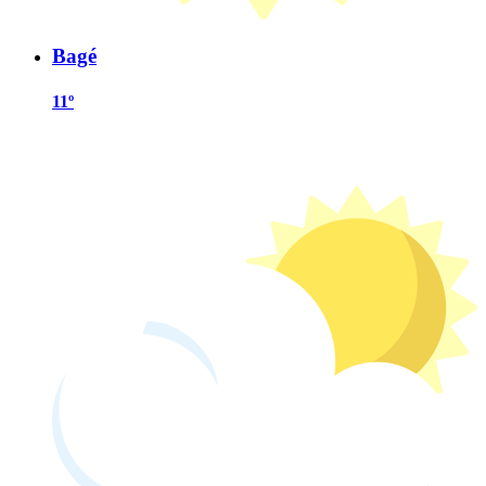
Bagé
11º