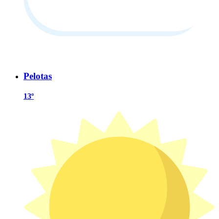
Pelotas
13º