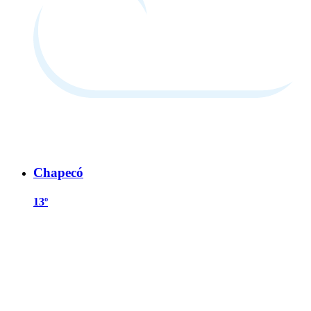
Chapecó
13º