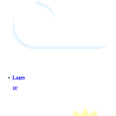
Lages
16º