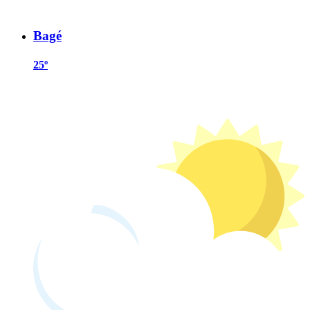
Bagé
25º