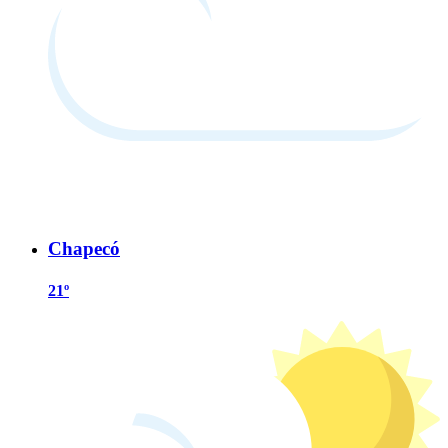
Chapecó
21º