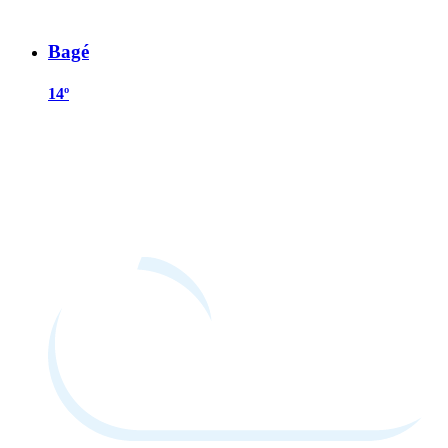
Bagé
14º