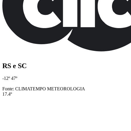
RS e SC
-12º
47º
Fonte: CLIMATEMPO METEOROLOGIA
17.4º