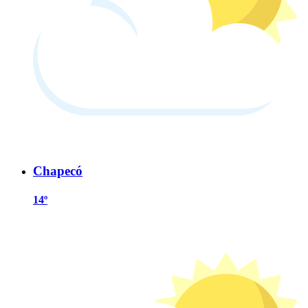
Chapecó
14º