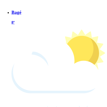
Bagé
8º