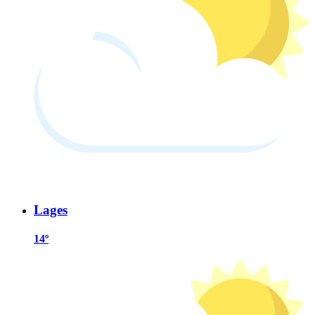
Lages
14º