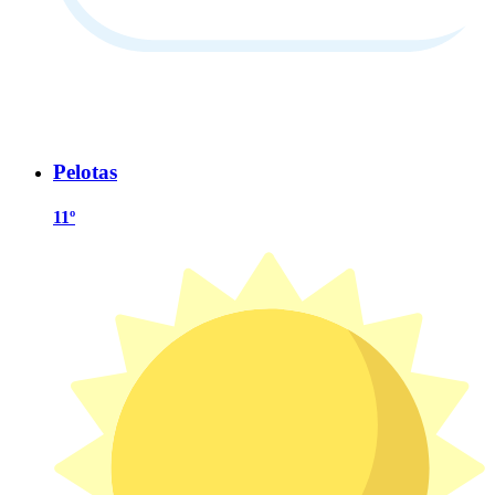
Pelotas
11º