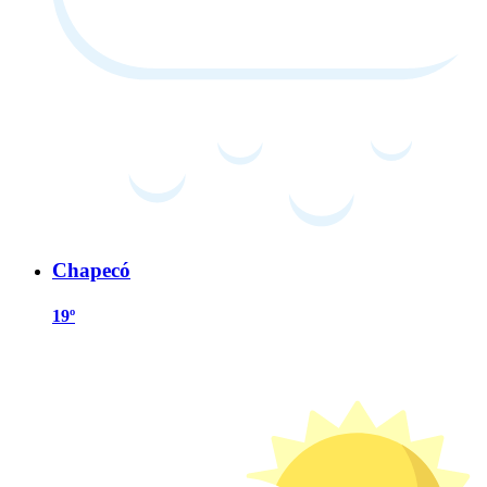
Chapecó
19º