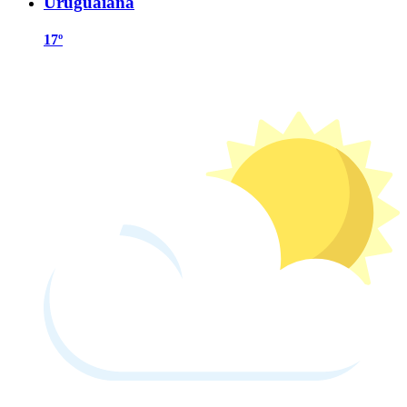
Uruguaiana
17º