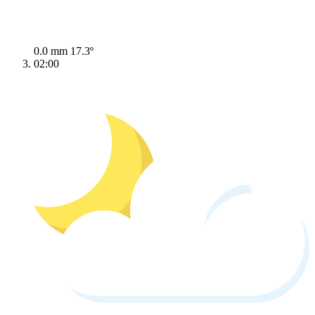
0.0 mm
17.3º
02:00