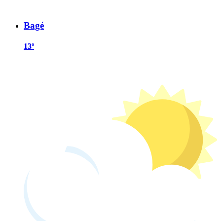
Bagé
13º