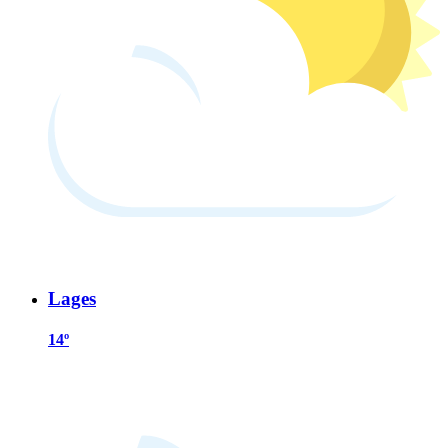
Lages
14º