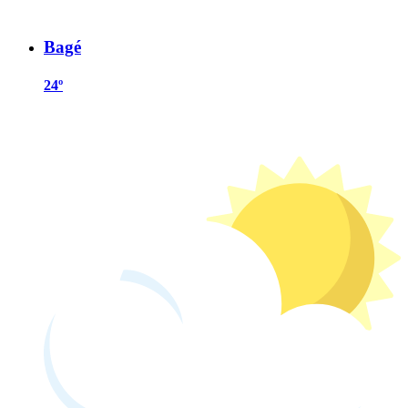
Bagé
24º