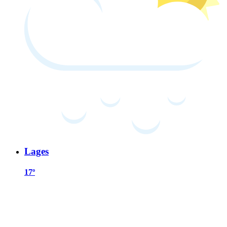
Lages
17º