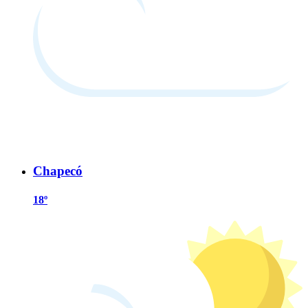
Chapecó
18º