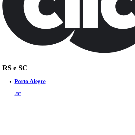
RS e SC
Porto Alegre
25º