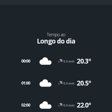
Tempo ao
Longo do dia
20.3º
00:00
0.0 mm
20.5º
01:00
0.0 mm
-12º
47º
22.0º
02:00
0.0 mm