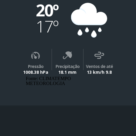
20º
17º
Pressão
Precipitação
Ventos de até
1008.38 hPa
18.1 mm
13 km/h 9.8
Fonte: CLIMATEMPO
METEOROLOGIA