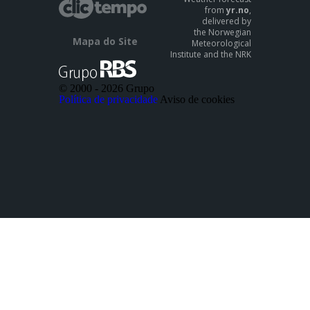
from
yr.no
,
delivered by
the Norwegian
Mapa do Site
Meteorological
Institute and the NRK
© 2000 -
2026 Grupo
Política de privacidade
Aviso de cookies