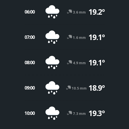
19.2º
06:00
3.6 mm
19.1º
07:00
1.6 mm
19.1º
08:00
4.9 mm
18.9º
09:00
10.5 mm
19.3º
10:00
7.3 mm