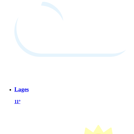
Lages
11º