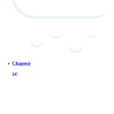
Chapecó
14º