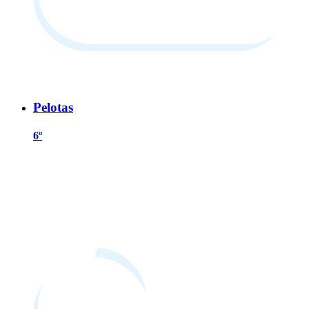
Pelotas
6º