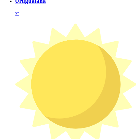
Uruguaiana
7º