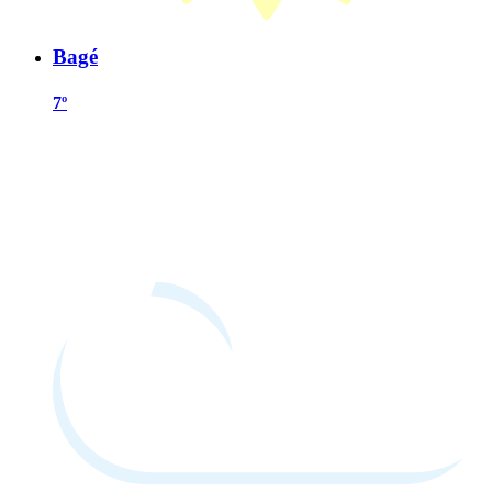
Bagé
7º