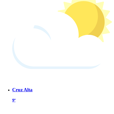
Cruz Alta
9º