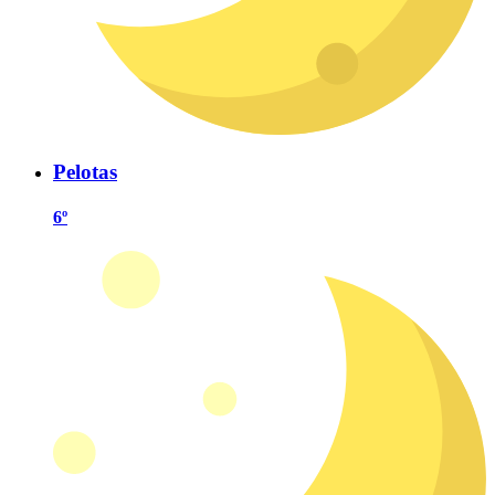
Pelotas
6º