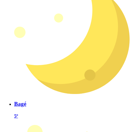
Bagé
5º