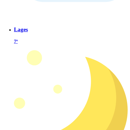
Lages
7º