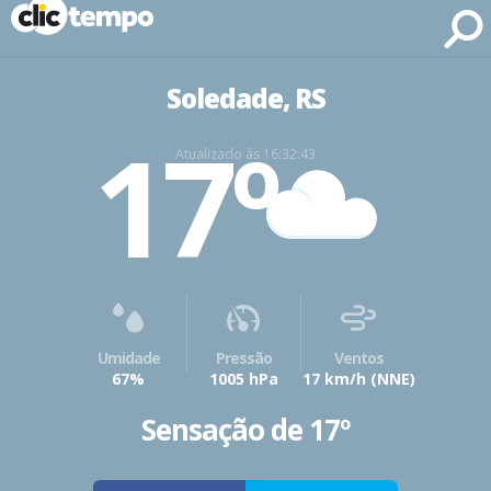
Fonte: CLIMATEMPO METEOROLOGIA
Soledade, RS
17º
Atualizado às 16:32:43
Umidade
Pressão
Ventos
67%
1005 hPa
17 km/h
(NNE)
Sensação de 17º