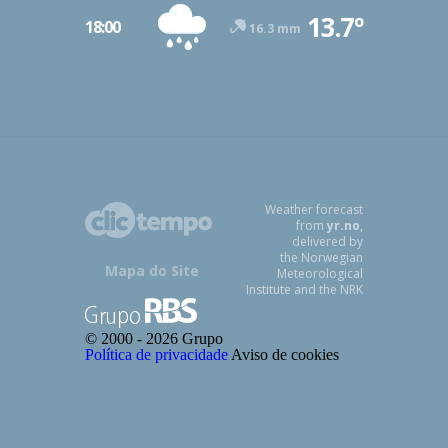
13.7º
18:00
16.3 mm
Weather forecast
from
yr.no
,
delivered by
the Norwegian
Mapa do Site
Meteorological
Institute and the NRK
© 2000 -
2026 Grupo
Política de privacidade
Aviso de cookies