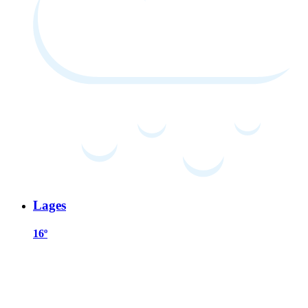
Lages
16º