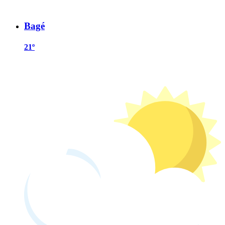
Bagé
21º