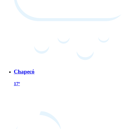
Chapecó
17º