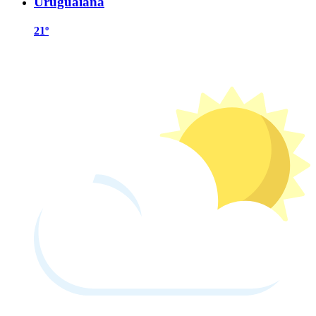
Uruguaiana
21º