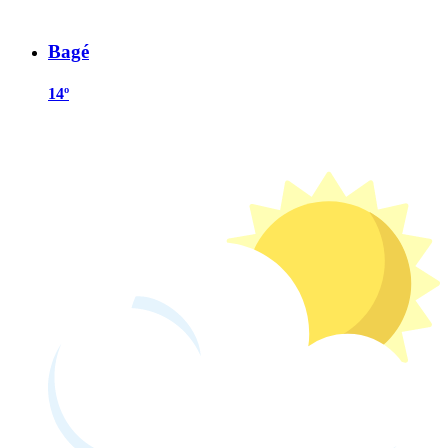
Bagé
14º