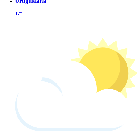
Uruguaiana
17º