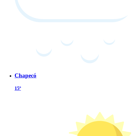
Chapecó
15º