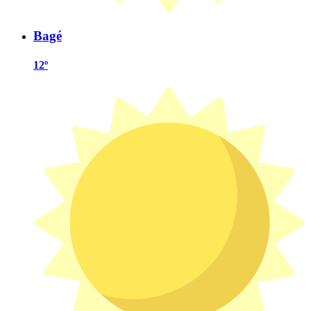
Bagé
12º