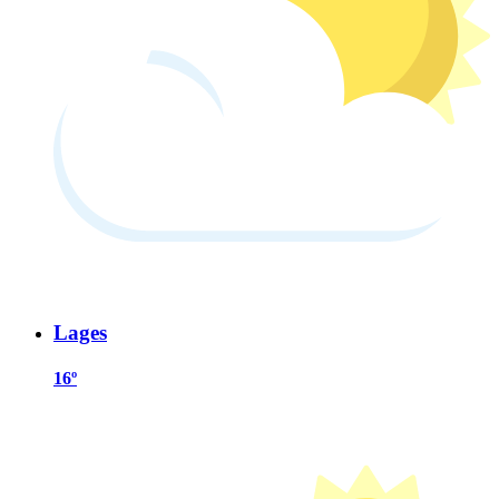
Lages
16º