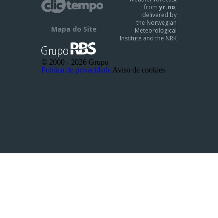
from
yr.no
,
delivered by
the Norwegian
Mapa do Site
Meteorological
Institute and the NRK
© 2000 -
2026 Grupo
Política de privacidade
Aviso de cookies