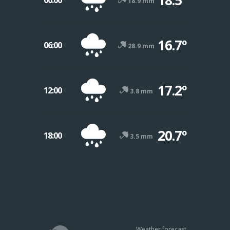
18.9 mm
16.7º
06:00
28.9 mm
17.2º
12:00
3.8 mm
20.7º
18:00
3.5 mm
Weather forecast