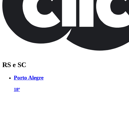
RS e SC
Porto Alegre
18º