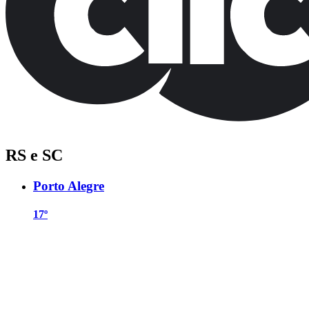
RS e SC
Porto Alegre
17º