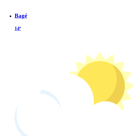
Bagé
14º