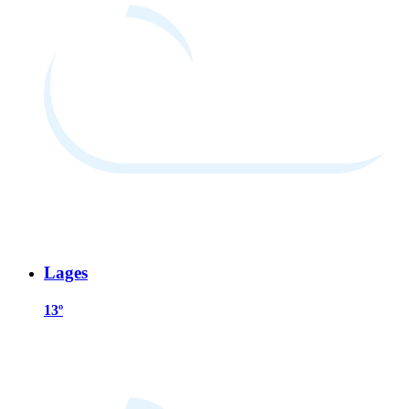
Lages
13º