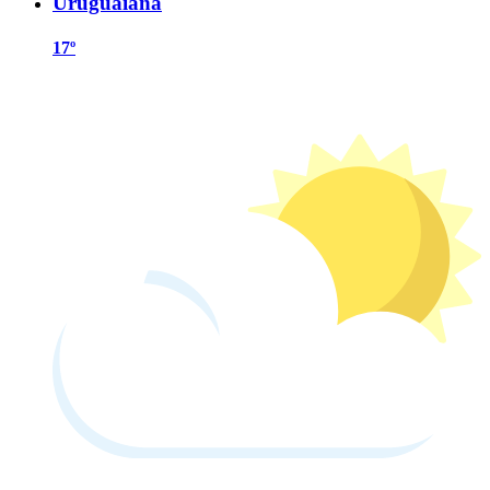
Uruguaiana
17º