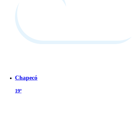
Chapecó
19º