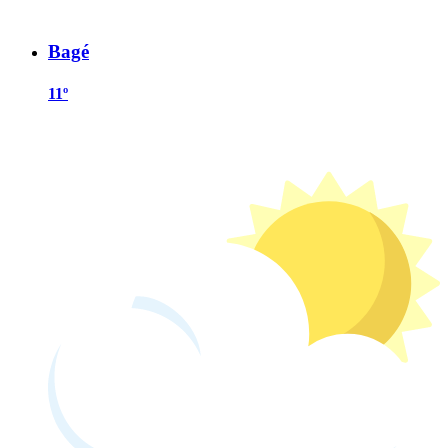
Bagé
11º