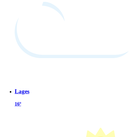
Lages
16º