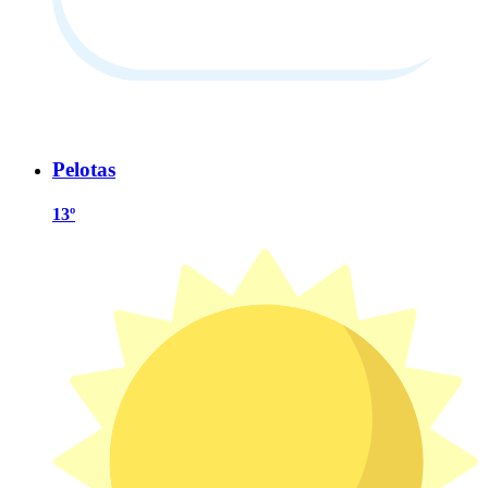
Pelotas
13º