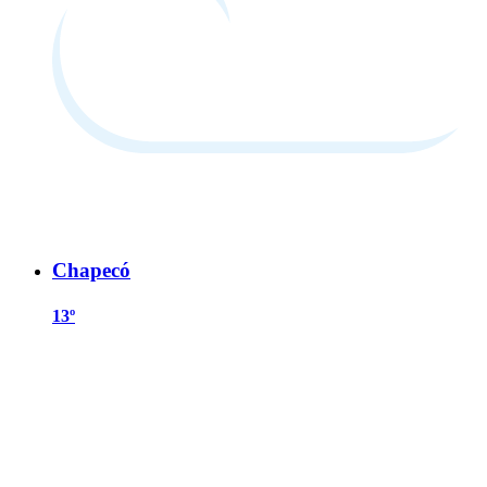
Chapecó
13º