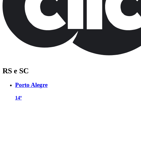
RS e SC
Porto Alegre
14º