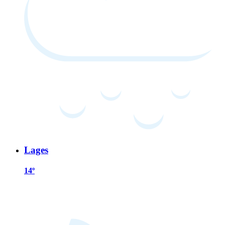
Lages
14º