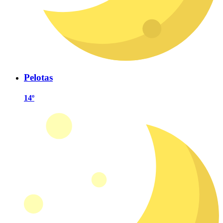
Pelotas
14º