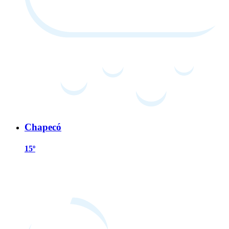
Chapecó
15º