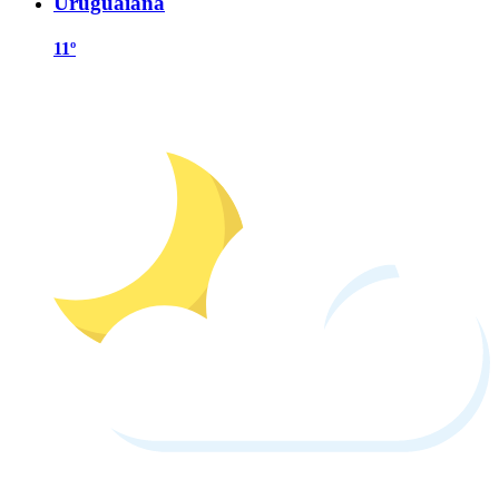
Uruguaiana
11º