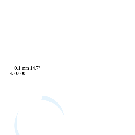
0.1 mm
14.7º
07:00