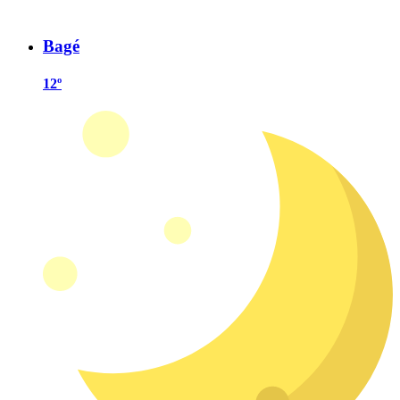
Bagé
12º