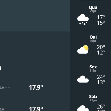
Qua
29 Jul
17º
15º
Qui
30 Jul
20º
12º
a
Sex
31 Jul
24º
13º
17.9º
0.0 mm
Sáb
1 Ago
26º
17.9º
0.0 mm