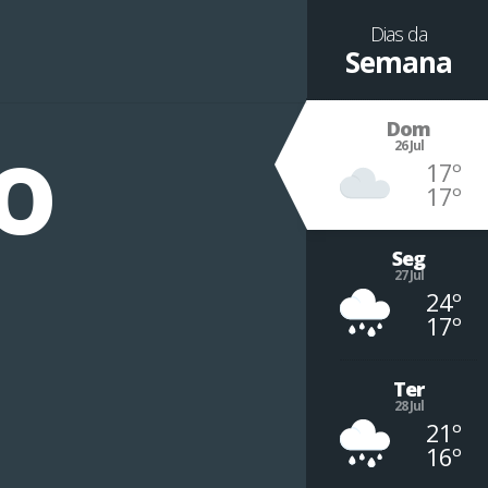
Dias da
Semana
º
Dom
26 Jul
17º
17º
Seg
27 Jul
24º
17º
Ter
28 Jul
21º
16º