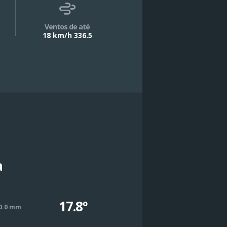
Ventos de até
18 km/h 336.5
a
17.8º
0.0 mm