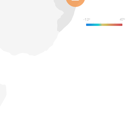
-12º
47º