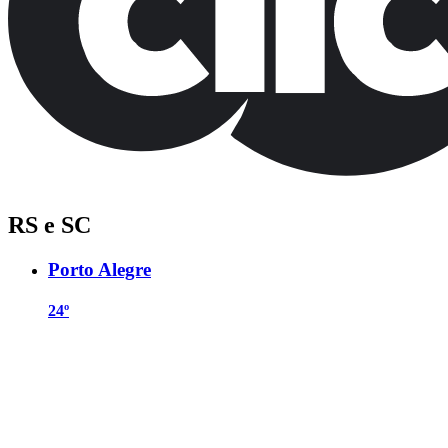
RS e SC
Porto Alegre
24º