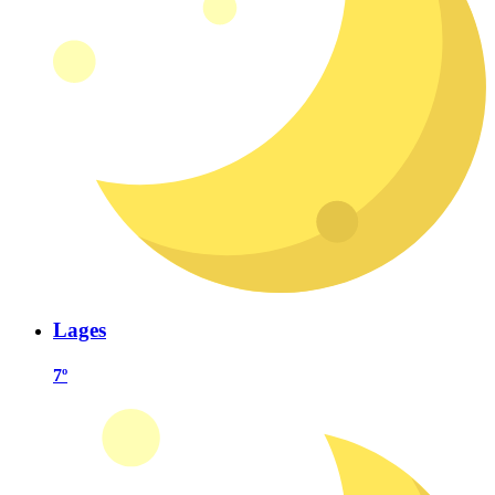
Lages
7º