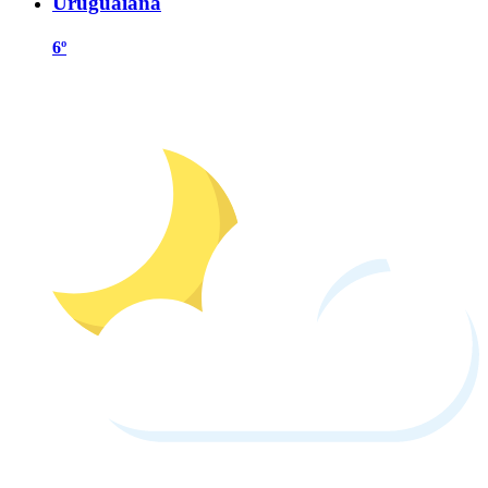
Uruguaiana
6º