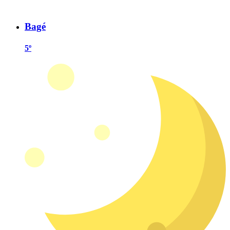
Bagé
5º