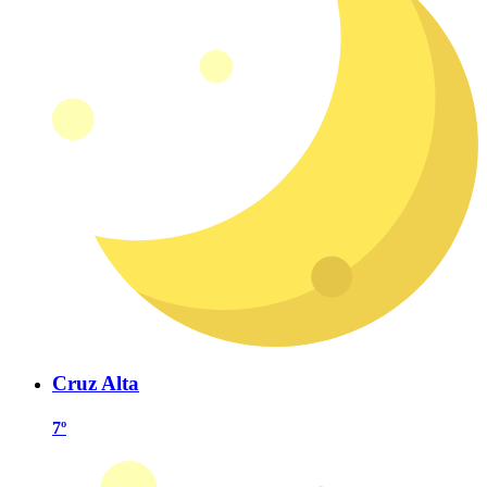
Cruz Alta
7º