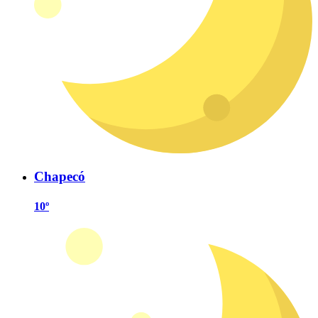
Chapecó
10º