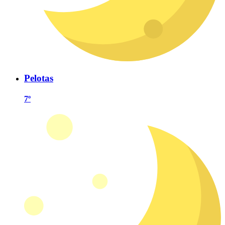
Pelotas
7º