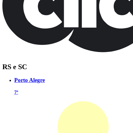
RS e SC
Porto Alegre
7º