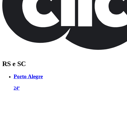
RS e SC
Porto Alegre
24º