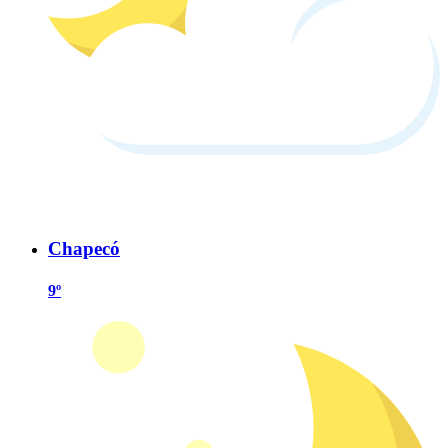
Chapecó
9º