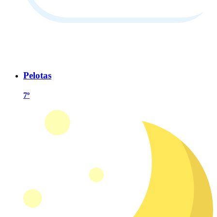
Pelotas
7º