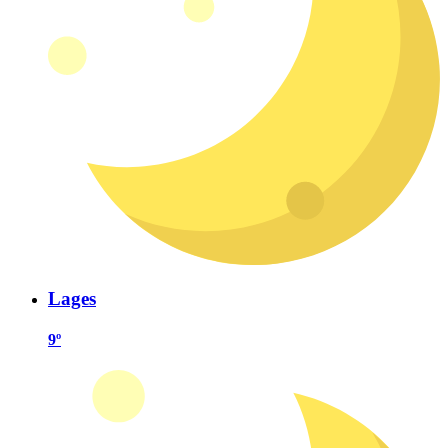
Lages
9º