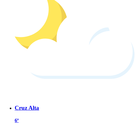
Cruz Alta
6º