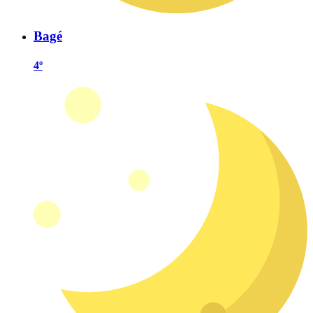
Bagé
4º