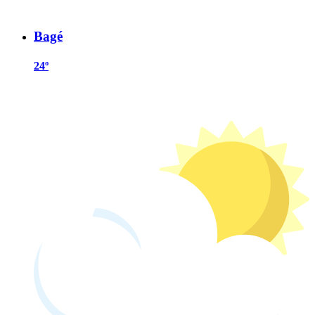
Bagé
24º