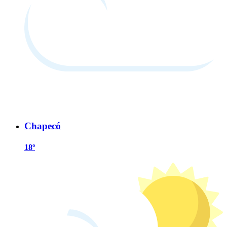
Chapecó
18º