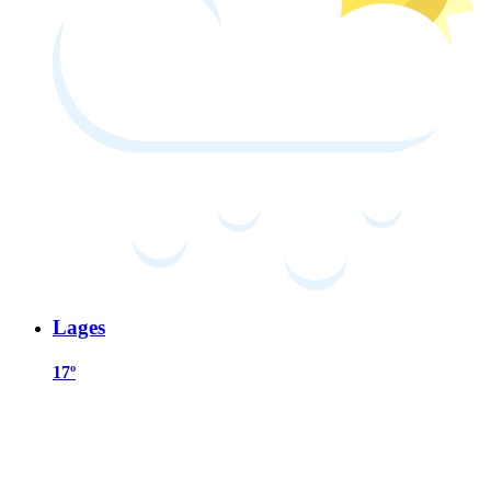
Lages
17º