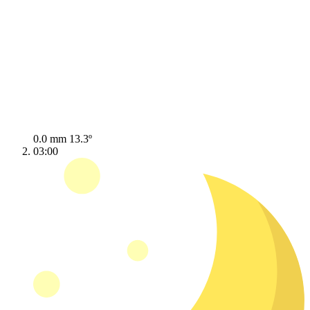
0.0 mm
13.3º
03:00