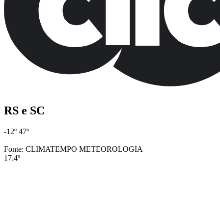
RS e SC
-12º
47º
Fonte: CLIMATEMPO METEOROLOGIA
17.4º