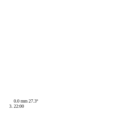
0.0 mm
27.3º
22:00