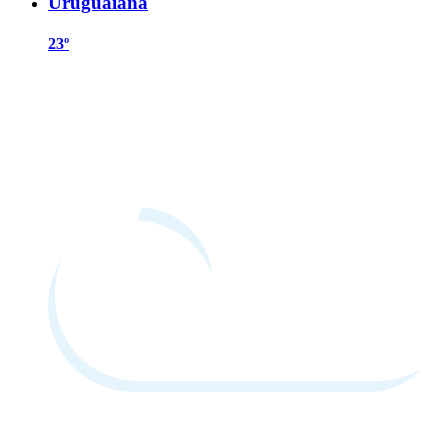
Uruguaiana
23º