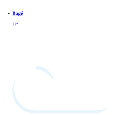
Bagé
22º