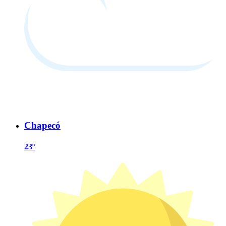
Chapecó
23º