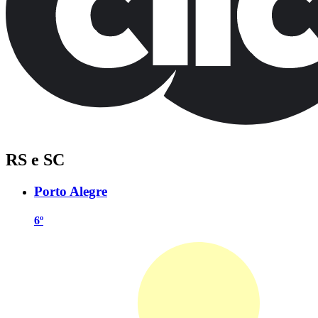
RS e SC
Porto Alegre
6º