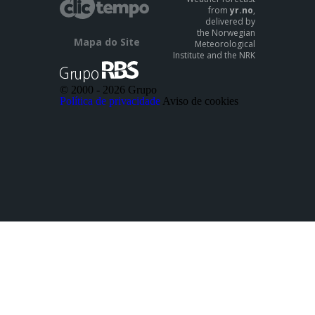
from
yr.no
,
delivered by
the Norwegian
Mapa do Site
Meteorological
Institute and the NRK
© 2000 -
2026 Grupo
Política de privacidade
Aviso de cookies