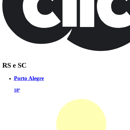
RS e SC
Porto Alegre
18º