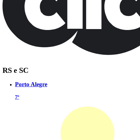
RS e SC
Porto Alegre
7º