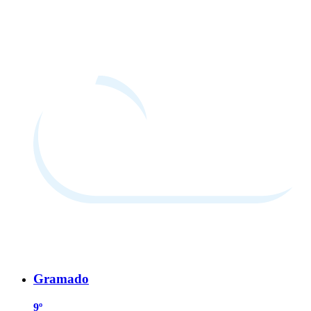
Gramado
9º