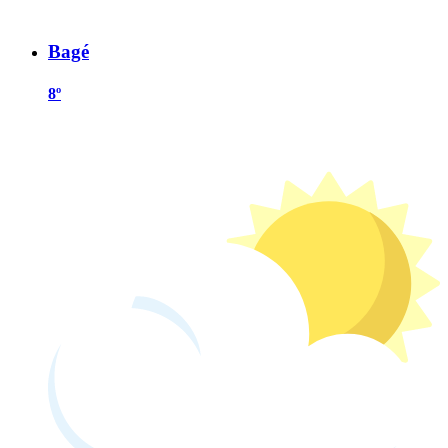
Bagé
8º