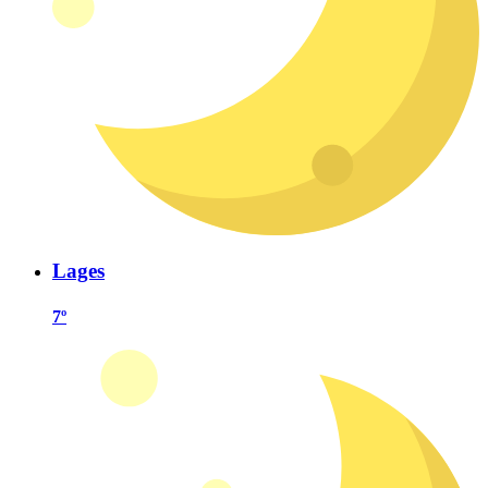
Lages
7º