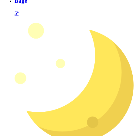
Bagé
5º