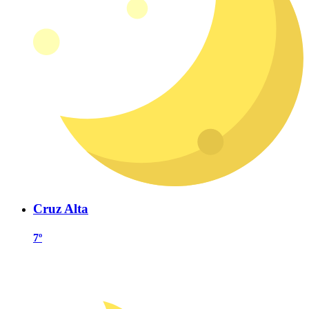
Cruz Alta
7º