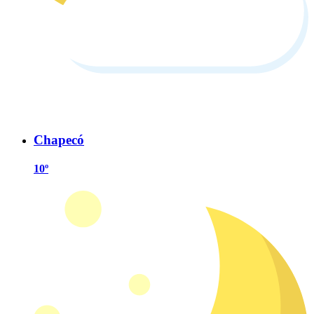
Chapecó
10º