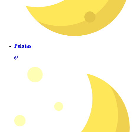
Pelotas
6º