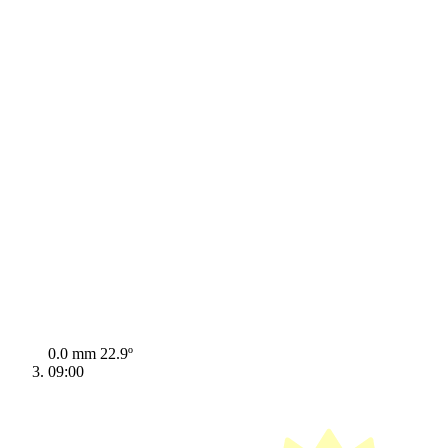
0.0 mm
22.9º
09:00