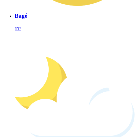
Bagé
17º