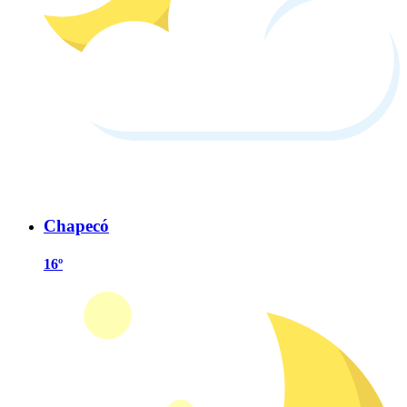
Chapecó
16º