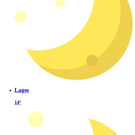
Lages
14º