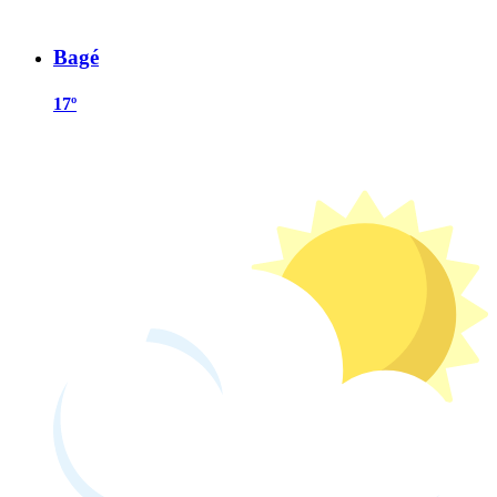
Bagé
17º