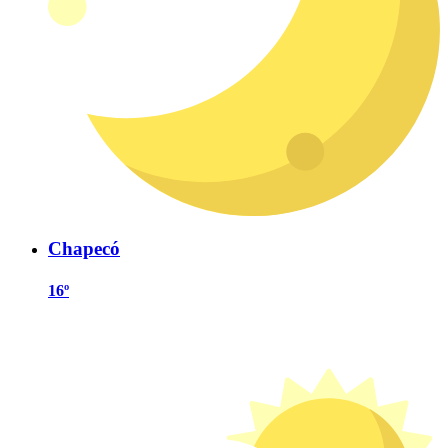
Chapecó
16º