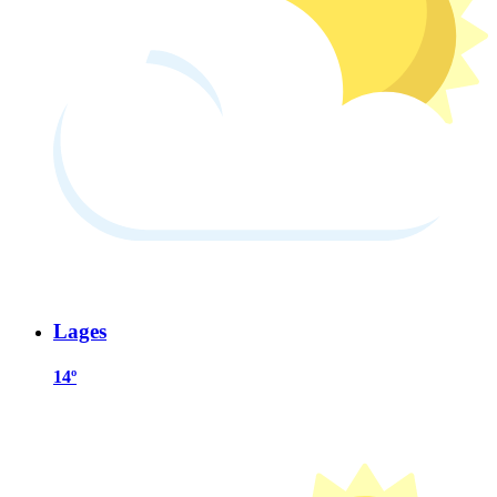
Lages
14º