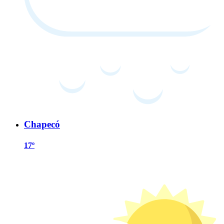
Chapecó
17º