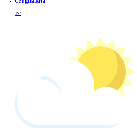
Uruguaiana
17º