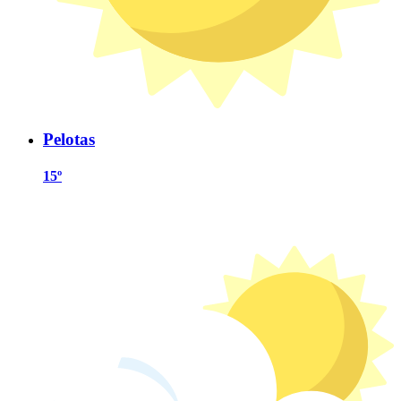
Pelotas
15º