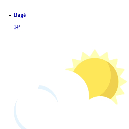
Bagé
14º