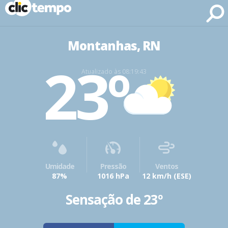
Fonte: CLIMATEMPO METEOROLOGIA
Montanhas, RN
23º
Atualizado às 08:19:43
Umidade
Pressão
Ventos
87%
1016 hPa
12 km/h
(ESE)
Sensação de 23º