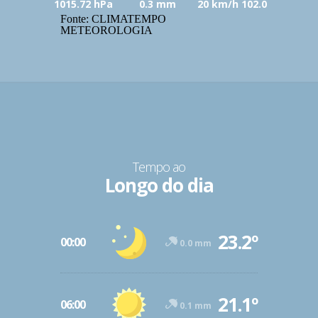
1015.72 hPa
0.3 mm
20 km/h 102.0
Fonte: CLIMATEMPO
METEOROLOGIA
Tempo ao
Longo do dia
23.2º
00:00
0.0 mm
21.1º
06:00
0.1 mm