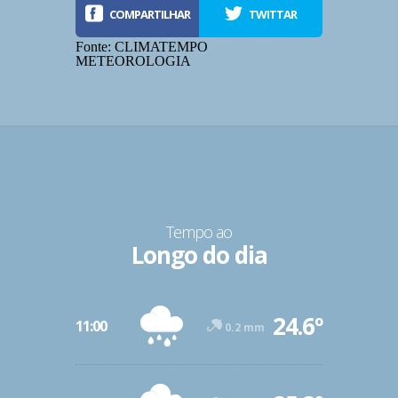
COMPARTILHAR
TWITTAR
Fonte: CLIMATEMPO
METEOROLOGIA
Tempo ao
Longo do dia
-12º
24.6º
47º
11:00
0.2 mm